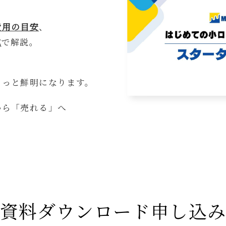
費用の目安
、
式
で解説。
ぐっと鮮明になります。
から「売れる」へ
資料ダウンロード申し込